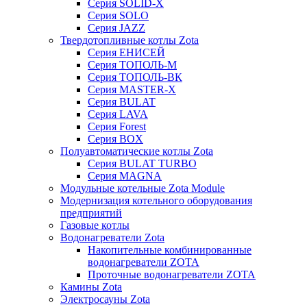
Серия SOLID-X
Серия SOLO
Серия JAZZ
Твердотопливные котлы Zota
Серия ЕНИСЕЙ
Серия ТОПОЛЬ-М
Серия ТОПОЛЬ-ВК
Серия MASTER-X
Серия BULAT
Серия LAVA
Серия Forest
Серия BOX
Полуавтоматические котлы Zota
Серия BULAT TURBO
Серия MAGNA
Модульные котельные Zota Module
Модернизация котельного оборудования
предприятий
Газовые котлы
Водонагреватели Zota
Накопительные комбинированные
водонагреватели ZOTA
Проточные водонагреватели ZOTA
Камины Zota
Электросауны Zota