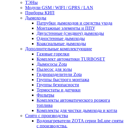
ТЭНы
Модули GSM / WIFI / GPRS / LAN
Приборы КИП
Дымоходы
Патрубки дымоходов и средства ухода
Монтажные элементы и ППУ
Двухстенные (сэндвич) дымоходы
Одностенные дымоходы
Коаксиальные дымоходы
Дополнительные комплектующие
Газовые горелки
Комплект автоматики TURBOSET
Дымососы Zota
Пылесос для золы
Гидроразделители Zota
Группы быстрого монтажа
Группы безопасности
Термостаты и датчики
Фильтры
Комплекты автоматического розжига
топлива
Комплекты для чистки дымохода и котла
Снято с производства
Водонагреватели ZOTA серии InLune сняты
с производства.