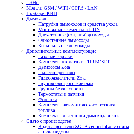
ТЭНы
Модули GSM / WIFI / GPRS / LAN
Приборы КИП
Дымоходы
Патрубки дымоходов и средства ухода
Монтажные элементы и ППУ
Двухстенные (сэндвич) дымоходы
Одностенные дымоходы
Коаксиальные дымоходы
Дополнительные комплектующие
Газовые горелки
Комплект автоматики TURBOSET
Дымососы Zota
Пылесос для золы
Гидроразделители Zota
Группы быстрого монтажа
Группы безопасности
Термостаты и датчики
Фильтры
Комплекты автоматического розжига
топлива
Комплекты для чистки дымохода и котла
Снято с производства
Водонагреватели ZOTA серии InLune сняты
с производства.