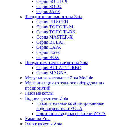
Серия SOLID-X
Серия SOLO
Серия JAZZ
Твердотопливные котлы Zota
Серия ЕНИСЕЙ
Серия ТОПОЛЬ-М
Серия ТОПОЛЬ-ВК
Серия MASTER-X
Серия BULAT
Серия LAVA
Серия Forest
Серия BOX
Полуавтоматические котлы Zota
Серия BULAT TURBO
Серия MAGNA
Модульные котельные Zota Module
Модернизация котельного оборудования
предприятий
Газовые котлы
Водонагреватели Zota
Накопительные комбинированные
водонагреватели ZOTA
Проточные водонагреватели ZOTA
Камины Zota
Электросауны Zota