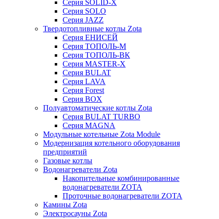
Серия SOLID-X
Серия SOLO
Серия JAZZ
Твердотопливные котлы Zota
Серия ЕНИСЕЙ
Серия ТОПОЛЬ-М
Серия ТОПОЛЬ-ВК
Серия MASTER-X
Серия BULAT
Серия LAVA
Серия Forest
Серия BOX
Полуавтоматические котлы Zota
Серия BULAT TURBO
Серия MAGNA
Модульные котельные Zota Module
Модернизация котельного оборудования
предприятий
Газовые котлы
Водонагреватели Zota
Накопительные комбинированные
водонагреватели ZOTA
Проточные водонагреватели ZOTA
Камины Zota
Электросауны Zota