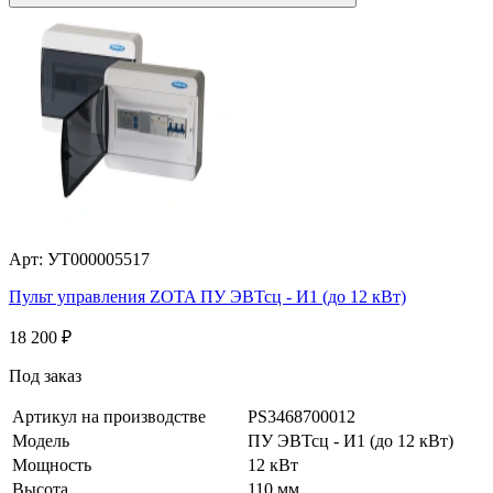
Арт: УТ000005517
Пульт управления ZOTA ПУ ЭВТсц - И1 (до 12 кВт)
18 200
₽
Под заказ
Артикул на производстве
PS3468700012
Модель
ПУ ЭВТсц - И1 (до 12 кВт)
Мощность
12 кВт
Высота
110 мм