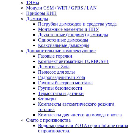
ТЭНы
Модули GSM / WIFI / GPRS / LAN
Приборы КИП
Дымоходы
Патрубки дымоходов и средства ухода
Монтажные элементы и ППУ
Двухстенные (сэндвич) дымоходы
Одностенные дымоходы
Коаксиальные дымоходы
Дополнительные комплектующие
Газовые горелки
Комплект автоматики TURBOSET
Дымососы Zota
Пылесос для золы
Гидроразделители Zota
Группы быстрого монтажа
Группы безопасности
Термостаты и датчики
Фильтры
Комплекты автоматического розжига
топлива
Комплекты для чистки дымохода и котла
Снято с производства
Водонагреватели ZOTA серии InLune сняты
с производства.