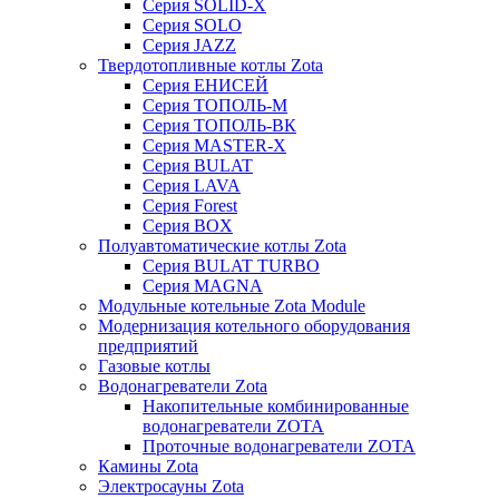
Серия SOLID-X
Серия SOLO
Серия JAZZ
Твердотопливные котлы Zota
Серия ЕНИСЕЙ
Серия ТОПОЛЬ-М
Серия ТОПОЛЬ-ВК
Серия MASTER-X
Серия BULAT
Серия LAVA
Серия Forest
Серия BOX
Полуавтоматические котлы Zota
Серия BULAT TURBO
Серия MAGNA
Модульные котельные Zota Module
Модернизация котельного оборудования
предприятий
Газовые котлы
Водонагреватели Zota
Накопительные комбинированные
водонагреватели ZOTA
Проточные водонагреватели ZOTA
Камины Zota
Электросауны Zota