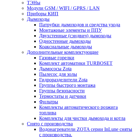
ТЭНы
Модули GSM / WIFI / GPRS / LAN
Приборы КИП
Дымоходы
Патрубки дымоходов и средства ухода
Монтажные элементы и ППУ
Двухстенные (сэндвич) дымоходы
Одностенные дымоходы
Коаксиальные дымоходы
Дополнительные комплектующие
Газовые горелки
Комплект автоматики TURBOSET
Дымососы Zota
Пылесос для золы
Гидроразделители Zota
Группы быстрого монтажа
Группы безопасности
Термостаты и датчики
Фильтры
Комплекты автоматического розжига
топлива
Комплекты для чистки дымохода и котла
Снято с производства
Водонагреватели ZOTA серии InLune сняты
с производства.