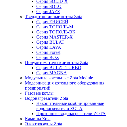
Серия SOLID-X
Серия SOLO
Серия JAZZ
Твердотопливные котлы Zota
Серия ЕНИСЕЙ
Серия ТОПОЛЬ-М
Серия ТОПОЛЬ-ВК
Серия MASTER-X
Серия BULAT
Серия LAVA
Серия Forest
Серия BOX
Полуавтоматические котлы Zota
Серия BULAT TURBO
Серия MAGNA
Модульные котельные Zota Module
Модернизация котельного оборудования
предприятий
Газовые котлы
Водонагреватели Zota
Накопительные комбинированные
водонагреватели ZOTA
Проточные водонагреватели ZOTA
Камины Zota
Электросауны Zota