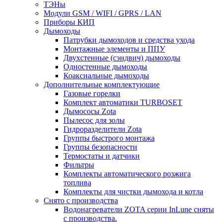
ТЭНы
Модули GSM / WIFI / GPRS / LAN
Приборы КИП
Дымоходы
Патрубки дымоходов и средства ухода
Монтажные элементы и ППУ
Двухстенные (сэндвич) дымоходы
Одностенные дымоходы
Коаксиальные дымоходы
Дополнительные комплектующие
Газовые горелки
Комплект автоматики TURBOSET
Дымососы Zota
Пылесос для золы
Гидроразделители Zota
Группы быстрого монтажа
Группы безопасности
Термостаты и датчики
Фильтры
Комплекты автоматического розжига
топлива
Комплекты для чистки дымохода и котла
Снято с производства
Водонагреватели ZOTA серии InLune сняты
с производства.