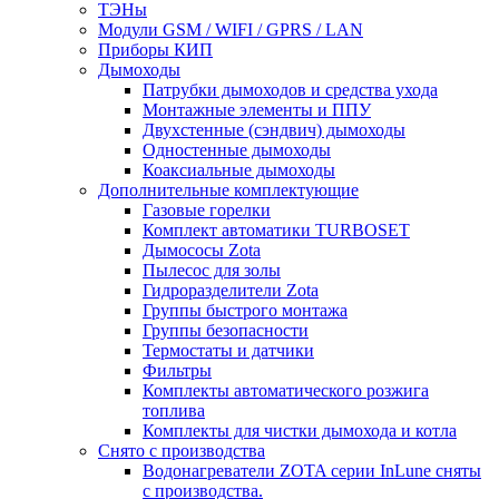
ТЭНы
Модули GSM / WIFI / GPRS / LAN
Приборы КИП
Дымоходы
Патрубки дымоходов и средства ухода
Монтажные элементы и ППУ
Двухстенные (сэндвич) дымоходы
Одностенные дымоходы
Коаксиальные дымоходы
Дополнительные комплектующие
Газовые горелки
Комплект автоматики TURBOSET
Дымососы Zota
Пылесос для золы
Гидроразделители Zota
Группы быстрого монтажа
Группы безопасности
Термостаты и датчики
Фильтры
Комплекты автоматического розжига
топлива
Комплекты для чистки дымохода и котла
Снято с производства
Водонагреватели ZOTA серии InLune сняты
с производства.