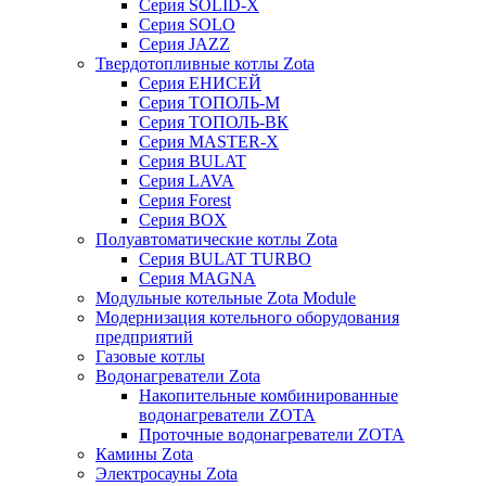
Серия SOLID-X
Серия SOLO
Серия JAZZ
Твердотопливные котлы Zota
Серия ЕНИСЕЙ
Серия ТОПОЛЬ-М
Серия ТОПОЛЬ-ВК
Серия MASTER-X
Серия BULAT
Серия LAVA
Серия Forest
Серия BOX
Полуавтоматические котлы Zota
Серия BULAT TURBO
Серия MAGNA
Модульные котельные Zota Module
Модернизация котельного оборудования
предприятий
Газовые котлы
Водонагреватели Zota
Накопительные комбинированные
водонагреватели ZOTA
Проточные водонагреватели ZOTA
Камины Zota
Электросауны Zota