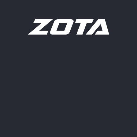
+7 (495) 132-03-93
НАШ АДРЕС
Москва, ул.Уржумская, д.4 с.2
Карта проезда
+7 (495) 132-03-93
ПН–ЧТ 9:00–18:00
ПТ 9:00–17:00
СБ–ВС — выходной
КОМПАНИЯ