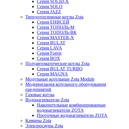
Серия SOLID-X
Серия SOLO
Серия JAZZ
Твердотопливные котлы Zota
Серия ЕНИСЕЙ
Серия ТОПОЛЬ-М
Серия ТОПОЛЬ-ВК
Серия MASTER-X
Серия BULAT
Серия LAVA
Серия Forest
Серия BOX
Полуавтоматические котлы Zota
Серия BULAT TURBO
Серия MAGNA
Модульные котельные Zota Module
Модернизация котельного оборудования
предприятий
Газовые котлы
Водонагреватели Zota
Накопительные комбинированные
водонагреватели ZOTA
Проточные водонагреватели ZOTA
Камины Zota
Электросауны Zota