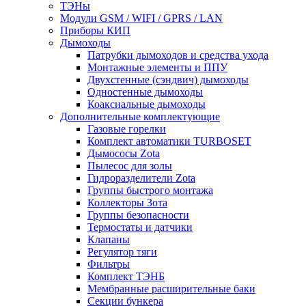
ТЭНы
Модули GSM / WIFI / GPRS / LAN
Приборы КИП
Дымоходы
Патрубки дымоходов и средства ухода
Монтажные элементы и ППУ
Двухстенные (сэндвич) дымоходы
Одностенные дымоходы
Коаксиальные дымоходы
Дополнительные комплектующие
Газовые горелки
Комплект автоматики TURBOSET
Дымососы Zota
Пылесос для золы
Гидроразделители Zota
Группы быстрого монтажа
Коллекторы Зота
Группы безопасности
Термостаты и датчики
Клапаны
Регулятор тяги
Фильтры
Комплект ТЭНБ
Мембранные расширительные баки
Секции бункера