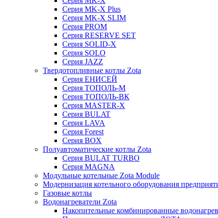
Серия MK-X
Серия MK-X Plus
Серия MK-X SLIM
Серия PROM
Серия RESERVE SET
Серия SOLID-X
Серия SOLO
Серия JAZZ
Твердотопливные котлы Zota
Серия ЕНИСЕЙ
Серия ТОПОЛЬ-М
Серия ТОПОЛЬ-ВК
Серия MASTER-X
Серия BULAT
Серия LAVA
Серия Forest
Серия BOX
Полуавтоматические котлы Zota
Серия BULAT TURBO
Серия MAGNA
Модульные котельные Zota Module
Модернизация котельного оборудования предприят
Газовые котлы
Водонагреватели Zota
Накопительные комбинированные водонагре