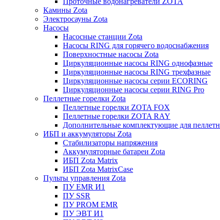
Проточные водонагреватели ZOTA
Камины Zota
Электросауны Zota
Насосы
Насосные станции Zota
Насосы RING для горячего водоснабжения
Поверхностные насосы Zota
Циркуляционные насосы RING однофазные
Циркуляционные насосы RING трехфазные
Циркуляционные насосы серии ECORING
Циркуляционные насосы серии RING Pro
Пеллетные горелки Zota
Пеллетные горелки ZOTA FOX
Пеллетные горелки ZOTA RAY
Дополнительные комплектующие для пеллетн
ИБП и аккумуляторы Zota
Стабилизаторы напряжения
Аккумуляторные батареи Zota
ИБП Zota Matrix
ИБП Zota MatrixCase
Пульты управления Zota
ПУ EMR И1
ПУ SSR
ПУ PROM EMR
ПУ ЭВТ И1