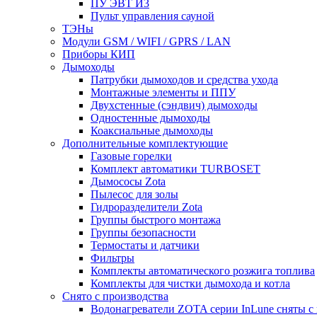
ПУ ЭВТ И3
Пульт управления сауной
ТЭНы
Модули GSM / WIFI / GPRS / LAN
Приборы КИП
Дымоходы
Патрубки дымоходов и средства ухода
Монтажные элементы и ППУ
Двухстенные (сэндвич) дымоходы
Одностенные дымоходы
Коаксиальные дымоходы
Дополнительные комплектующие
Газовые горелки
Комплект автоматики TURBOSET
Дымососы Zota
Пылесос для золы
Гидроразделители Zota
Группы быстрого монтажа
Группы безопасности
Термостаты и датчики
Фильтры
Комплекты автоматического розжига топлива
Комплекты для чистки дымохода и котла
Снято с производства
Водонагреватели ZOTA серии InLune сняты с 