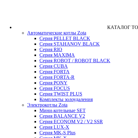
КАТАЛОГ Т
Автоматические котлы Zota
Серия PELLET BLACK
Серия STAHANOV BLACK
Серия RIO
Серия MAXIMA
Серия ROBOT / ROBOT BLACK
Серия CUBA
Серия FORTA
Серия FORTA-R
Серия PONY
Серия FOCUS
Серия TWIST PLUS
Комплекты золоудаления
Электрокотлы Zota
Мини-котельные SET
Серия BALANCE V2
Серия ECONOM V2 / V2 SSR
Серия LUX-X
Серия MK-S Plus