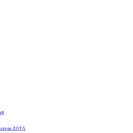
ий
ватели ZOTA