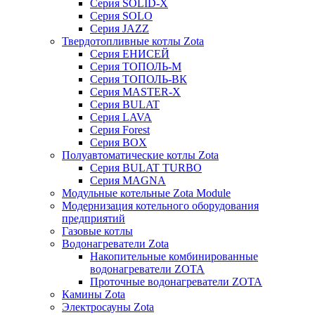
Серия SOLID-X
Серия SOLO
Серия JAZZ
Твердотопливные котлы Zota
Серия ЕНИСЕЙ
Серия ТОПОЛЬ-М
Серия ТОПОЛЬ-ВК
Серия MASTER-X
Серия BULAT
Серия LAVA
Серия Forest
Серия BOX
Полуавтоматические котлы Zota
Серия BULAT TURBO
Серия MAGNA
Модульные котельные Zota Module
Модернизация котельного оборудования
предприятий
Газовые котлы
Водонагреватели Zota
Накопительные комбинированные
водонагреватели ZOTA
Проточные водонагреватели ZOTA
Камины Zota
Электросауны Zota