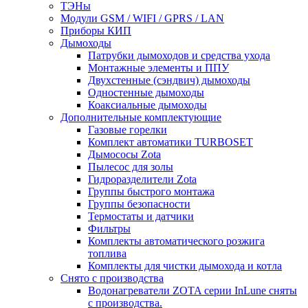
ТЭНы
Модули GSM / WIFI / GPRS / LAN
Приборы КИП
Дымоходы
Патрубки дымоходов и средства ухода
Монтажные элементы и ППУ
Двухстенные (сэндвич) дымоходы
Одностенные дымоходы
Коаксиальные дымоходы
Дополнительные комплектующие
Газовые горелки
Комплект автоматики TURBOSET
Дымососы Zota
Пылесос для золы
Гидроразделители Zota
Группы быстрого монтажа
Группы безопасности
Термостаты и датчики
Фильтры
Комплекты автоматического розжига
топлива
Комплекты для чистки дымохода и котла
Снято с производства
Водонагреватели ZOTA серии InLune сняты
с производства.