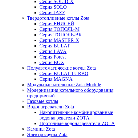
Серия SOLID-X
Серия SOLO
Серия JAZZ
Твердотопливные котлы Zota
Серия ЕНИСЕЙ
Серия ТОПОЛЬ-М
Серия ТОПОЛЬ-ВК
Серия MASTER-X
Серия BULAT
Серия LAVA
Серия Forest
Серия BOX
Полуавтоматические котлы Zota
Серия BULAT TURBO
Серия MAGNA
Модульные котельные Zota Module
Модернизация котельного оборудования
предприятий
Газовые котлы
Водонагреватели Zota
Накопительные комбинированные
водонагреватели ZOTA
Проточные водонагреватели ZOTA
Камины Zota
Электросауны Zota