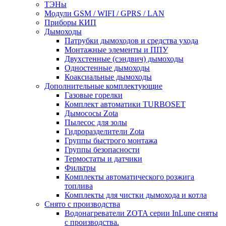
ТЭНы
Модули GSM / WIFI / GPRS / LAN
Приборы КИП
Дымоходы
Патрубки дымоходов и средства ухода
Монтажные элементы и ППУ
Двухстенные (сэндвич) дымоходы
Одностенные дымоходы
Коаксиальные дымоходы
Дополнительные комплектующие
Газовые горелки
Комплект автоматики TURBOSET
Дымососы Zota
Пылесос для золы
Гидроразделители Zota
Группы быстрого монтажа
Группы безопасности
Термостаты и датчики
Фильтры
Комплекты автоматического розжига
топлива
Комплекты для чистки дымохода и котла
Снято с производства
Водонагреватели ZOTA серии InLune сняты
с производства.