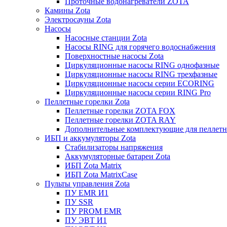
Проточные водонагреватели ZOTA
Камины Zota
Электросауны Zota
Насосы
Насосные станции Zota
Насосы RING для горячего водоснабжения
Поверхностные насосы Zota
Циркуляционные насосы RING однофазные
Циркуляционные насосы RING трехфазные
Циркуляционные насосы серии ECORING
Циркуляционные насосы серии RING Pro
Пеллетные горелки Zota
Пеллетные горелки ZOTA FOX
Пеллетные горелки ZOTA RAY
Дополнительные комплектующие для пеллетн
ИБП и аккумуляторы Zota
Стабилизаторы напряжения
Аккумуляторные батареи Zota
ИБП Zota Matrix
ИБП Zota MatrixCase
Пульты управления Zota
ПУ EMR И1
ПУ SSR
ПУ PROM EMR
ПУ ЭВТ И1