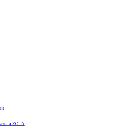
ий
ватели ZOTA