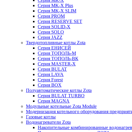
Серия MK-X
Серия MK-X Plus
Серия MK-X SLIM
Серия PROM
Серия RESERVE SET
Серия SOLID-X
Серия SOLO
Серия JAZZ
Твердотопливные котлы Zota
Серия ЕНИСЕЙ
Серия ТОПОЛЬ-М
Серия ТОПОЛЬ-ВК
Серия MASTER-X
Серия BULAT
Серия LAVA
Серия Forest
Серия BOX
Полуавтоматические котлы Zota
Серия BULAT TURBO
Серия MAGNA
Модульные котельные Zota Module
Модернизация котельного оборудования предприят
Газовые котлы
Водонагреватели Zota
Накопительные комбинированные водонагре