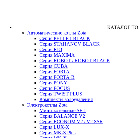
КАТАЛОГ Т
Автоматические котлы Zota
Серия PELLET BLACK
Серия STAHANOV BLACK
Серия RIO
Серия MAXIMA
Серия ROBOT / ROBOT BLACK
Серия CUBA
Серия FORTA
Серия FORTA-R
Серия PONY
Серия FOCUS
Серия TWIST PLUS
Комплекты золоудаления
Электрокотлы Zota
Мини-котельные SET
Серия BALANCE V2
Серия ECONOM V2 / V2 SSR
Серия LUX-X
Серия MK-S Plus