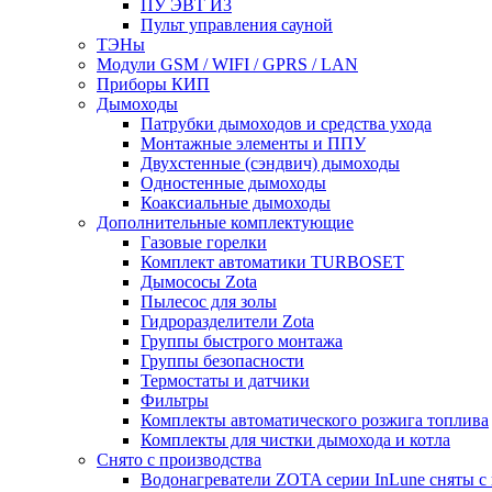
ПУ ЭВТ И3
Пульт управления сауной
ТЭНы
Модули GSM / WIFI / GPRS / LAN
Приборы КИП
Дымоходы
Патрубки дымоходов и средства ухода
Монтажные элементы и ППУ
Двухстенные (сэндвич) дымоходы
Одностенные дымоходы
Коаксиальные дымоходы
Дополнительные комплектующие
Газовые горелки
Комплект автоматики TURBOSET
Дымососы Zota
Пылесос для золы
Гидроразделители Zota
Группы быстрого монтажа
Группы безопасности
Термостаты и датчики
Фильтры
Комплекты автоматического розжига топлива
Комплекты для чистки дымохода и котла
Снято с производства
Водонагреватели ZOTA серии InLune сняты с 