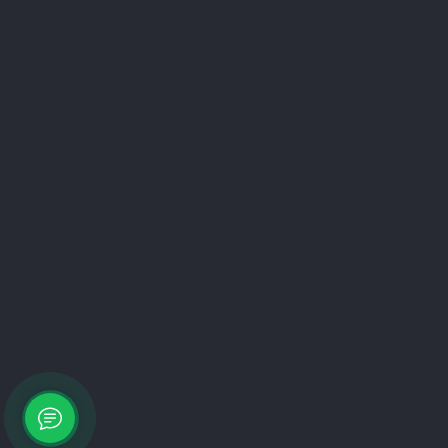
Техническая документация
Вся представленная на сайте информация,
касающаяся технических характеристик, наличия на
складе, стоимости товаров, носит информационный
характер и ни при каких условиях не является
публичной офертой, определяемой положениями
Гражданского кодекса РФ.
2011-2026
Котлы ZOTA
Официальный диллер Zota-
Russia.ru
продвижение Seonik
+7 (495) 132-03-93
0 %