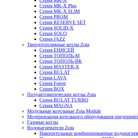
Серия MK-X
Серия MK-X Plus
Серия MK-X SLIM
Серия PROM
Серия RESERVE SET
Серия SOLID-X
Серия SOLO
Серия JAZZ
Твердотопливные котлы Zota
Серия ЕНИСЕЙ
Серия ТОПОЛЬ-М
Серия ТОПОЛЬ-ВК
Серия MASTER-X
Серия BULAT
Серия LAVA
Серия Forest
Серия BOX
Полуавтоматические котлы Zota
Серия BULAT TURBO
Серия MAGNA
Модульные котельные Zota Module
Модернизация котельного оборудования предприят
Газовые котлы
Водонагреватели Zota
Накопительные комбинированные водонагре