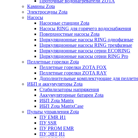
Проточные водонагреватели ZOTA
Камины Zota
Электросауны Zota
Насосы
Насосные станции Zota
Насосы RING для горячего водоснабжения
Поверхностные насосы Zota
Циркуляционные насосы RING однофазные
Циркуляционные насосы RING трехфазные
Циркуляционные насосы серии ECORING
Циркуляционные насосы серии RING Pro
Пеллетные горелки Zota
Пеллетные горелки ZOTA FOX
Пеллетные горелки ZOTA RAY
Дополнительные комплектующие для пеллетн
ИБП и аккумуляторы Zota
Стабилизаторы напряжения
Аккумуляторные батареи Zota
ИБП Zota Matrix
ИБП Zota MatrixCase
Пульты управления Zota
ПУ EMR И1
ПУ SSR
ПУ PROM EMR
ПУ ЭВТ И1