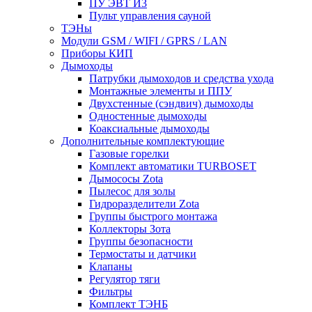
ПУ ЭВТ И3
Пульт управления сауной
ТЭНы
Модули GSM / WIFI / GPRS / LAN
Приборы КИП
Дымоходы
Патрубки дымоходов и средства ухода
Монтажные элементы и ППУ
Двухстенные (сэндвич) дымоходы
Одностенные дымоходы
Коаксиальные дымоходы
Дополнительные комплектующие
Газовые горелки
Комплект автоматики TURBOSET
Дымососы Zota
Пылесос для золы
Гидроразделители Zota
Группы быстрого монтажа
Коллекторы Зота
Группы безопасности
Термостаты и датчики
Клапаны
Регулятор тяги
Фильтры
Комплект ТЭНБ