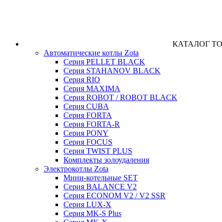
КАТАЛОГ Т
Автоматические котлы Zota
Серия PELLET BLACK
Серия STAHANOV BLACK
Серия RIO
Серия MAXIMA
Серия ROBOT / ROBOT BLACK
Серия CUBA
Серия FORTA
Серия FORTA-R
Серия PONY
Серия FOCUS
Серия TWIST PLUS
Комплекты золоудаления
Электрокотлы Zota
Мини-котельные SET
Серия BALANCE V2
Серия ECONOM V2 / V2 SSR
Серия LUX-X
Серия MK-S Plus