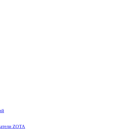
ий
ватели ZOTA