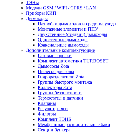
ТЭНы
Модули GSM / WIFI / GPRS / LAN
Приборы КИП
Дымоходы
Патрубки дымоходов и средства ухода
Монтажные элементы и ППУ
Двухстенные (сэндвич) дымоходы
Одностенные дымоходы
Коаксиальные дымоходы
Дополнительные комплектующие
Газовые горелки
Комплект автоматики TURBOSET
Дымососы Zota
Пылесос для золы
Гидроразделители Zota
Группы быстрого монтажа
Коллекторы Зота
Группы безопасности
Термостаты и датчики
Клапаны
Регулятор тяги
Фильтры
Комплект ТЭНБ
Мембранные расширительные баки
Секции бункера