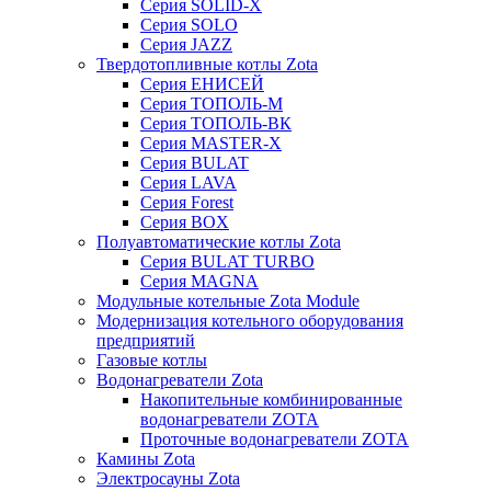
Серия SOLID-X
Серия SOLO
Серия JAZZ
Твердотопливные котлы Zota
Серия ЕНИСЕЙ
Серия ТОПОЛЬ-М
Серия ТОПОЛЬ-ВК
Серия MASTER-X
Серия BULAT
Серия LAVA
Серия Forest
Серия BOX
Полуавтоматические котлы Zota
Серия BULAT TURBO
Серия MAGNA
Модульные котельные Zota Module
Модернизация котельного оборудования
предприятий
Газовые котлы
Водонагреватели Zota
Накопительные комбинированные
водонагреватели ZOTA
Проточные водонагреватели ZOTA
Камины Zota
Электросауны Zota