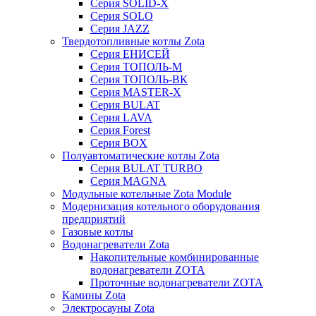
Серия SOLID-X
Серия SOLO
Серия JAZZ
Твердотопливные котлы Zota
Серия ЕНИСЕЙ
Серия ТОПОЛЬ-М
Серия ТОПОЛЬ-ВК
Серия MASTER-X
Серия BULAT
Серия LAVA
Серия Forest
Серия BOX
Полуавтоматические котлы Zota
Серия BULAT TURBO
Серия MAGNA
Модульные котельные Zota Module
Модернизация котельного оборудования
предприятий
Газовые котлы
Водонагреватели Zota
Накопительные комбинированные
водонагреватели ZOTA
Проточные водонагреватели ZOTA
Камины Zota
Электросауны Zota