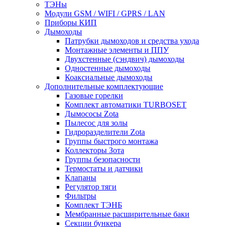
ТЭНы
Модули GSM / WIFI / GPRS / LAN
Приборы КИП
Дымоходы
Патрубки дымоходов и средства ухода
Монтажные элементы и ППУ
Двухстенные (сэндвич) дымоходы
Одностенные дымоходы
Коаксиальные дымоходы
Дополнительные комплектующие
Газовые горелки
Комплект автоматики TURBOSET
Дымососы Zota
Пылесос для золы
Гидроразделители Zota
Группы быстрого монтажа
Коллекторы Зота
Группы безопасности
Термостаты и датчики
Клапаны
Регулятор тяги
Фильтры
Комплект ТЭНБ
Мембранные расширительные баки
Секции бункера