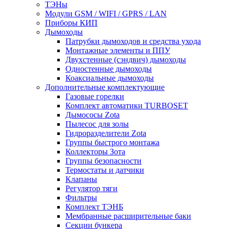
ТЭНы
Модули GSM / WIFI / GPRS / LAN
Приборы КИП
Дымоходы
Патрубки дымоходов и средства ухода
Монтажные элементы и ППУ
Двухстенные (сэндвич) дымоходы
Одностенные дымоходы
Коаксиальные дымоходы
Дополнительные комплектующие
Газовые горелки
Комплект автоматики TURBOSET
Дымососы Zota
Пылесос для золы
Гидроразделители Zota
Группы быстрого монтажа
Коллекторы Зота
Группы безопасности
Термостаты и датчики
Клапаны
Регулятор тяги
Фильтры
Комплект ТЭНБ
Мембранные расширительные баки
Секции бункера