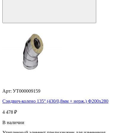
Арт: УТ000009159
Сэндвич-колено 135° (430/0,8мм + нерж.) Ф200х280
4 478
₽
В наличии
Утепленный элемент предназначен для изменения