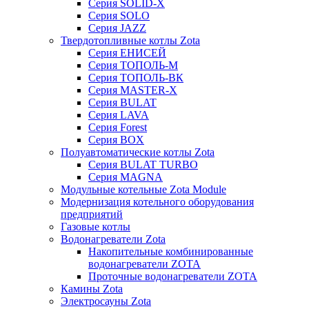
Серия SOLID-X
Серия SOLO
Серия JAZZ
Твердотопливные котлы Zota
Серия ЕНИСЕЙ
Серия ТОПОЛЬ-М
Серия ТОПОЛЬ-ВК
Серия MASTER-X
Серия BULAT
Серия LAVA
Серия Forest
Серия BOX
Полуавтоматические котлы Zota
Серия BULAT TURBO
Серия MAGNA
Модульные котельные Zota Module
Модернизация котельного оборудования
предприятий
Газовые котлы
Водонагреватели Zota
Накопительные комбинированные
водонагреватели ZOTA
Проточные водонагреватели ZOTA
Камины Zota
Электросауны Zota