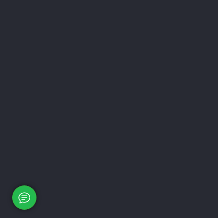
КОМПАНИ
О Бренде
Контакты
Карта сайт
Полезная 
Политика 
Вся предст
характерис
характер и 
положениям
2011-2026
Котлы ZOTA
Официальный диллер Zota-Rus