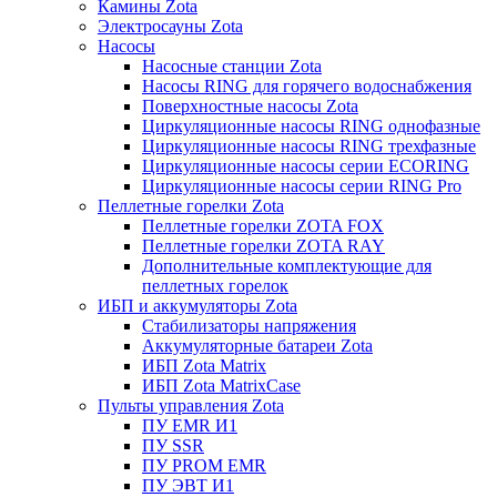
Камины Zota
Электросауны Zota
Насосы
Насосные станции Zota
Насосы RING для горячего водоснабжения
Поверхностные насосы Zota
Циркуляционные насосы RING однофазные
Циркуляционные насосы RING трехфазные
Циркуляционные насосы серии ECORING
Циркуляционные насосы серии RING Pro
Пеллетные горелки Zota
Пеллетные горелки ZOTA FOX
Пеллетные горелки ZOTA RAY
Дополнительные комплектующие для
пеллетных горелок
ИБП и аккумуляторы Zota
Стабилизаторы напряжения
Аккумуляторные батареи Zota
ИБП Zota Matrix
ИБП Zota MatrixCase
Пульты управления Zota
ПУ EMR И1
ПУ SSR
ПУ PROM EMR
ПУ ЭВТ И1