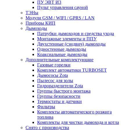
ПУ ЭВТ И3
Пульт управления сауной
ТЭНы
Модули GSM / WIFI / GPRS / LAN
Приборы КИП
Дымоходы
Патрубки дымоходов и средства ухода
Монтажные элементы и ППУ
Двухстенные (сэндвич) дымоходы
Одностенные дымоходы
Коаксиальные дымоходы
Дополнительные комплектующие
Газовые горелки
Комплект автоматики TURBOSET
Дымососы Zota
Пылесос для золы
Гидроразделители Zota
Группы быстрого монтажа
Группы безопасности
Термостаты и датчики
Фильтры
Комплекты автоматического розжига
топлива
Комплекты для чистки дымохода и котла
Снято с производства