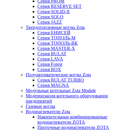
Серия PROM
Серия RESERVE SET
Серия SOLID-X
Серия SOLO
Серия JAZZ
Твердотопливные котлы Zota
Серия ЕНИСЕЙ
Серия ТОПОЛЬ-М
Серия ТОПОЛЬ-ВК
Серия MASTER-X
Серия BULAT
Серия LAVA
Серия Forest
Серия BOX
Полуавтоматические котлы Zota
Серия BULAT TURBO
Серия MAGNA
Модульные котельные Zota Module
Модернизация котельного оборудования
предприятий
Газовые котлы
Водонагреватели Zota
Накопительные комбинированные
водонагреватели ZOTA
Проточные водонагреватели ZOTA