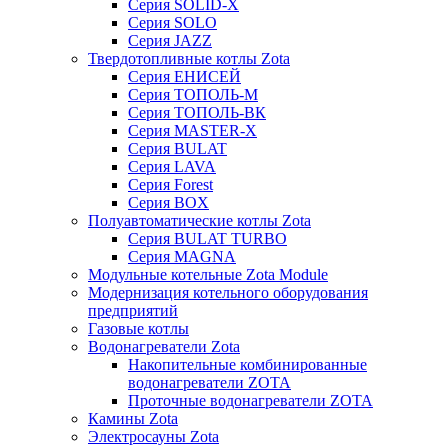
Серия SOLID-X
Серия SOLO
Серия JAZZ
Твердотопливные котлы Zota
Серия ЕНИСЕЙ
Серия ТОПОЛЬ-М
Серия ТОПОЛЬ-ВК
Серия MASTER-X
Серия BULAT
Серия LAVA
Серия Forest
Серия BOX
Полуавтоматические котлы Zota
Серия BULAT TURBO
Серия MAGNA
Модульные котельные Zota Module
Модернизация котельного оборудования
предприятий
Газовые котлы
Водонагреватели Zota
Накопительные комбинированные
водонагреватели ZOTA
Проточные водонагреватели ZOTA
Камины Zota
Электросауны Zota