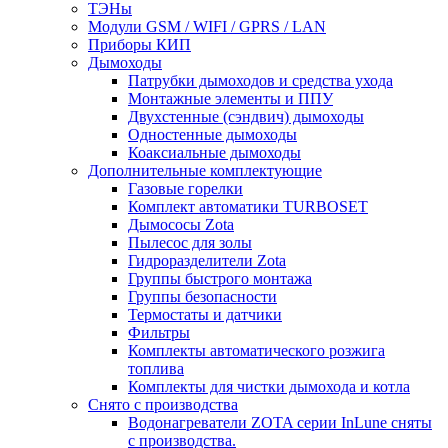
ТЭНы
Модули GSM / WIFI / GPRS / LAN
Приборы КИП
Дымоходы
Патрубки дымоходов и средства ухода
Монтажные элементы и ППУ
Двухстенные (сэндвич) дымоходы
Одностенные дымоходы
Коаксиальные дымоходы
Дополнительные комплектующие
Газовые горелки
Комплект автоматики TURBOSET
Дымососы Zota
Пылесос для золы
Гидроразделители Zota
Группы быстрого монтажа
Группы безопасности
Термостаты и датчики
Фильтры
Комплекты автоматического розжига
топлива
Комплекты для чистки дымохода и котла
Снято с производства
Водонагреватели ZOTA серии InLune сняты
с производства.