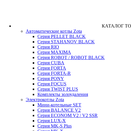
КАТАЛОГ Т
Автоматические котлы Zota
Серия PELLET BLACK
Серия STAHANOV BLACK
Серия RIO
Серия MAXIMA
Серия ROBOT / ROBOT BLACK
Серия CUBA
Серия FORTA
Серия FORTA-R
Серия PONY
Серия FOCUS
Серия TWIST PLUS
Комплекты золоудаления
Электрокотлы Zota
Мини-котельные SET
Серия BALANCE V2
Серия ECONOM V2 / V2 SSR
Серия LUX-X
Серия MK-S Plus