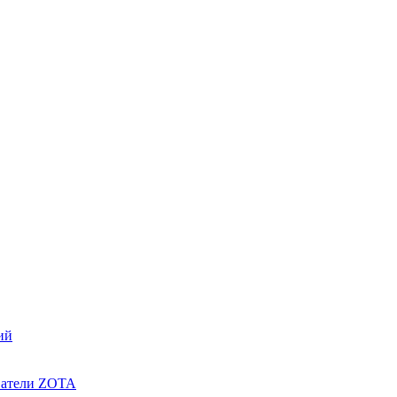
ий
ватели ZOTA