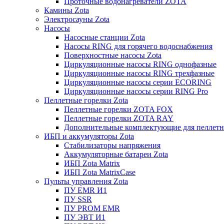
Проточные водонагреватели ZOTA
Камины Zota
Электросауны Zota
Насосы
Насосные станции Zota
Насосы RING для горячего водоснабжения
Поверхностные насосы Zota
Циркуляционные насосы RING однофазные
Циркуляционные насосы RING трехфазные
Циркуляционные насосы серии ECORING
Циркуляционные насосы серии RING Pro
Пеллетные горелки Zota
Пеллетные горелки ZOTA FOX
Пеллетные горелки ZOTA RAY
Дополнительные комплектующие для пеллетн
ИБП и аккумуляторы Zota
Стабилизаторы напряжения
Аккумуляторные батареи Zota
ИБП Zota Matrix
ИБП Zota MatrixCase
Пульты управления Zota
ПУ EMR И1
ПУ SSR
ПУ PROM EMR
ПУ ЭВТ И1