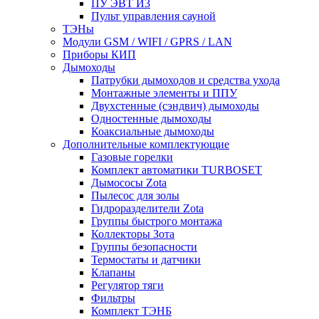
ПУ ЭВТ И3
Пульт управления сауной
ТЭНы
Модули GSM / WIFI / GPRS / LAN
Приборы КИП
Дымоходы
Патрубки дымоходов и средства ухода
Монтажные элементы и ППУ
Двухстенные (сэндвич) дымоходы
Одностенные дымоходы
Коаксиальные дымоходы
Дополнительные комплектующие
Газовые горелки
Комплект автоматики TURBOSET
Дымососы Zota
Пылесос для золы
Гидроразделители Zota
Группы быстрого монтажа
Коллекторы Зота
Группы безопасности
Термостаты и датчики
Клапаны
Регулятор тяги
Фильтры
Комплект ТЭНБ