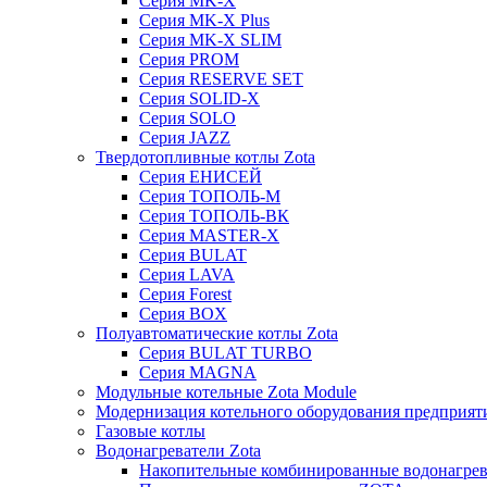
Серия MK-X
Серия MK-X Plus
Серия MK-X SLIM
Серия PROM
Серия RESERVE SET
Серия SOLID-X
Серия SOLO
Серия JAZZ
Твердотопливные котлы Zota
Серия ЕНИСЕЙ
Серия ТОПОЛЬ-М
Серия ТОПОЛЬ-ВК
Серия MASTER-X
Серия BULAT
Серия LAVA
Серия Forest
Серия BOX
Полуавтоматические котлы Zota
Серия BULAT TURBO
Серия MAGNA
Модульные котельные Zota Module
Модернизация котельного оборудования предприят
Газовые котлы
Водонагреватели Zota
Накопительные комбинированные водонагре