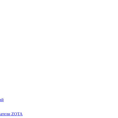
ий
ватели ZOTA