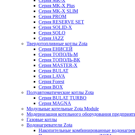
Серия MK-X
Серия MK-X Plus
Серия MK-X SLIM
Серия PROM
Серия RESERVE SET
Серия SOLID-X
Серия SOLO
Серия JAZZ
Твердотопливные котлы Zota
Серия ЕНИСЕЙ
Серия ТОПОЛЬ-М
Серия ТОПОЛЬ-ВК
Серия MASTER-X
Серия BULAT
Серия LAVA
Серия Forest
Серия BOX
Полуавтоматические котлы Zota
Серия BULAT TURBO
Серия MAGNA
Модульные котельные Zota Module
Модернизация котельного оборудования предприят
Газовые котлы
Водонагреватели Zota
Накопительные комбинированные водонагре