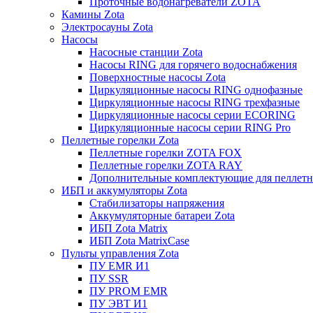
Проточные водонагреватели ZOTA
Камины Zota
Электросауны Zota
Насосы
Насосные станции Zota
Насосы RING для горячего водоснабжения
Поверхностные насосы Zota
Циркуляционные насосы RING однофазные
Циркуляционные насосы RING трехфазные
Циркуляционные насосы серии ECORING
Циркуляционные насосы серии RING Pro
Пеллетные горелки Zota
Пеллетные горелки ZOTA FOX
Пеллетные горелки ZOTA RAY
Дополнительные комплектующие для пеллетн
ИБП и аккумуляторы Zota
Стабилизаторы напряжения
Аккумуляторные батареи Zota
ИБП Zota Matrix
ИБП Zota MatrixCase
Пульты управления Zota
ПУ EMR И1
ПУ SSR
ПУ PROM EMR
ПУ ЭВТ И1