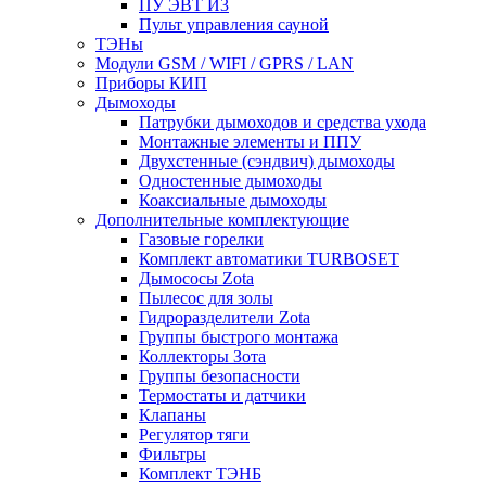
ПУ ЭВТ И3
Пульт управления сауной
ТЭНы
Модули GSM / WIFI / GPRS / LAN
Приборы КИП
Дымоходы
Патрубки дымоходов и средства ухода
Монтажные элементы и ППУ
Двухстенные (сэндвич) дымоходы
Одностенные дымоходы
Коаксиальные дымоходы
Дополнительные комплектующие
Газовые горелки
Комплект автоматики TURBOSET
Дымососы Zota
Пылесос для золы
Гидроразделители Zota
Группы быстрого монтажа
Коллекторы Зота
Группы безопасности
Термостаты и датчики
Клапаны
Регулятор тяги
Фильтры
Комплект ТЭНБ