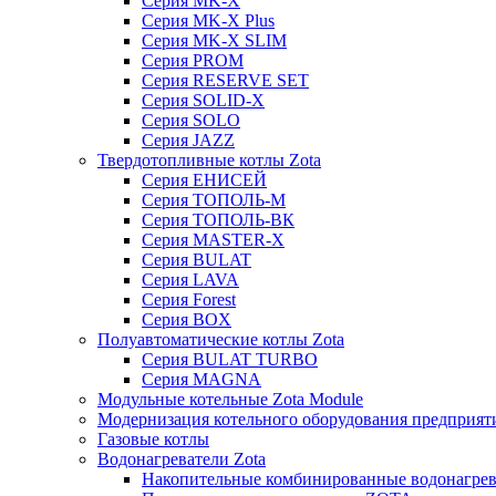
Серия MK-X
Серия MK-X Plus
Серия MK-X SLIM
Серия PROM
Серия RESERVE SET
Серия SOLID-X
Серия SOLO
Серия JAZZ
Твердотопливные котлы Zota
Серия ЕНИСЕЙ
Серия ТОПОЛЬ-М
Серия ТОПОЛЬ-ВК
Серия MASTER-X
Серия BULAT
Серия LAVA
Серия Forest
Серия BOX
Полуавтоматические котлы Zota
Серия BULAT TURBO
Серия MAGNA
Модульные котельные Zota Module
Модернизация котельного оборудования предприят
Газовые котлы
Водонагреватели Zota
Накопительные комбинированные водонагре