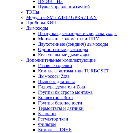
ПУ ЭВТ И3
Пульт управления сауной
ТЭНы
Модули GSM / WIFI / GPRS / LAN
Приборы КИП
Дымоходы
Патрубки дымоходов и средства ухода
Монтажные элементы и ППУ
Двухстенные (сэндвич) дымоходы
Одностенные дымоходы
Коаксиальные дымоходы
Дополнительные комплектующие
Газовые горелки
Комплект автоматики TURBOSET
Дымососы Zota
Пылесос для золы
Гидроразделители Zota
Группы быстрого монтажа
Коллекторы Зота
Группы безопасности
Термостаты и датчики
Клапаны
Регулятор тяги
Фильтры
Комплект ТЭНБ