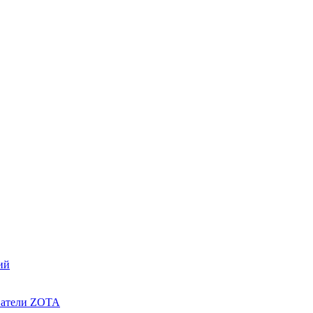
ий
ватели ZOTA