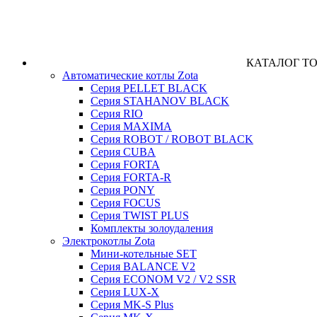
КАТАЛОГ Т
Автоматические котлы Zota
Серия PELLET BLACK
Серия STAHANOV BLACK
Серия RIO
Серия MAXIMA
Серия ROBOT / ROBOT BLACK
Серия CUBA
Серия FORTA
Серия FORTA-R
Серия PONY
Серия FOCUS
Серия TWIST PLUS
Комплекты золоудаления
Электрокотлы Zota
Мини-котельные SET
Серия BALANCE V2
Серия ECONOM V2 / V2 SSR
Серия LUX-X
Серия MK-S Plus