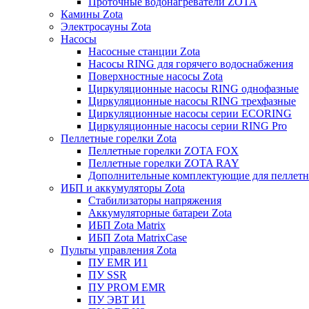
Проточные водонагреватели ZOTA
Камины Zota
Электросауны Zota
Насосы
Насосные станции Zota
Насосы RING для горячего водоснабжения
Поверхностные насосы Zota
Циркуляционные насосы RING однофазные
Циркуляционные насосы RING трехфазные
Циркуляционные насосы серии ECORING
Циркуляционные насосы серии RING Pro
Пеллетные горелки Zota
Пеллетные горелки ZOTA FOX
Пеллетные горелки ZOTA RAY
Дополнительные комплектующие для пеллетн
ИБП и аккумуляторы Zota
Стабилизаторы напряжения
Аккумуляторные батареи Zota
ИБП Zota Matrix
ИБП Zota MatrixCase
Пульты управления Zota
ПУ EMR И1
ПУ SSR
ПУ PROM EMR
ПУ ЭВТ И1