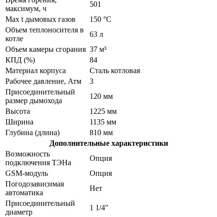
501
максимум, ч
Max t дымовых газов
150 °C
Объем теплоносителя в
63 л
котле
Объем камеры сгорания
37 м³
КПД (%)
84
Материал корпуса
Сталь котловая
Рабочее давление, Атм
3
Присоединительный
120 мм
размер дымохода
Высота
1225 мм
Ширина
1135 мм
Глубина (длина)
810 мм
Дополнительные характеристики
Возможность
Опция
подключения ТЭНа
GSM-модуль
Опция
Погодозависимая
Нет
автоматика
Присоединительный
1 1/4"
диаметр