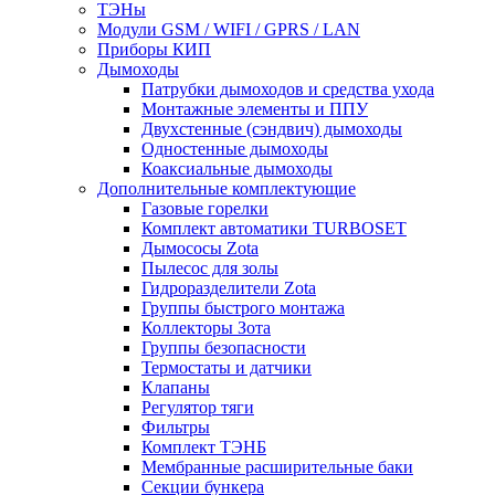
ТЭНы
Модули GSM / WIFI / GPRS / LAN
Приборы КИП
Дымоходы
Патрубки дымоходов и средства ухода
Монтажные элементы и ППУ
Двухстенные (сэндвич) дымоходы
Одностенные дымоходы
Коаксиальные дымоходы
Дополнительные комплектующие
Газовые горелки
Комплект автоматики TURBOSET
Дымососы Zota
Пылесос для золы
Гидроразделители Zota
Группы быстрого монтажа
Коллекторы Зота
Группы безопасности
Термостаты и датчики
Клапаны
Регулятор тяги
Фильтры
Комплект ТЭНБ
Мембранные расширительные баки
Секции бункера