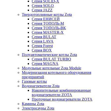
Серия SOLID-X
Серия SOLO
Серия JAZZ
Твердотопливные котлы Zota
Серия ЕНИСЕЙ
Серия ТОПОЛЬ-М
Серия ТОПОЛЬ-ВК
Серия MASTER-X
Серия BULAT
Серия LAVA
Серия Forest
Серия BOX
Полуавтоматические котлы Zota
Серия BULAT TURBO
Серия MAGNA
Модульные котельные Zota Module
Модернизация котельного оборудования
предприятий
Газовые котлы
Водонагреватели Zota
Накопительные комбинированные
водонагреватели ZOTA
Проточные водонагреватели ZOTA
Камины Zota
Электросауны Zota